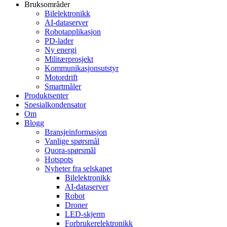
Bruksområder
Bilelektronikk
AI-dataserver
Robotapplikasjon
PD-lader
Ny energi
Militærprosjekt
Kommunikasjonsutstyr
Motordrift
Smartmåler
Produktsenter
Spesialkondensator
Om
Blogg
Bransjeinformasjon
Vanlige spørsmål
Quora-spørsmål
Hotspots
Nyheter fra selskapet
Bilelektronikk
AI-dataserver
Robot
Droner
LED-skjerm
Forbrukerelektronikk