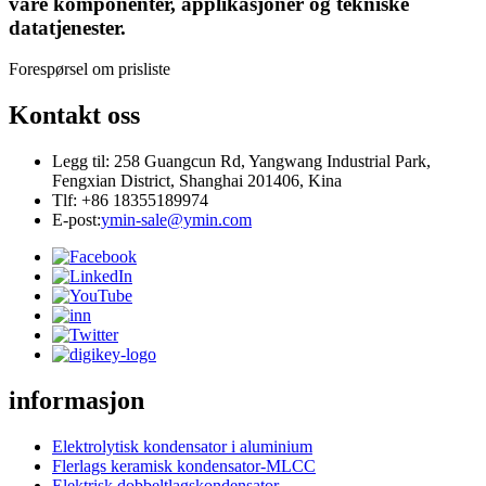
våre komponenter, applikasjoner og tekniske
datatjenester.
Forespørsel om prisliste
Kontakt oss
Legg til: 258 Guangcun Rd, Yangwang Industrial Park,
Fengxian District, Shanghai 201406, Kina
Tlf: +86 18355189974
E-post:
ymin-sale@ymin.com
informasjon
Elektrolytisk kondensator i aluminium
Flerlags keramisk kondensator-MLCC
Elektrisk dobbeltlagskondensator