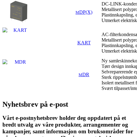
DC-LINK-kondens
Metallisert polypr
DP(X)
M
Plastinnkapsling,
Utmerket elektrisk
AC-filterkondensa
Metallisert polyp
KART
Plastinnkapsling, 
Utmerket elektrisk
Ny samleskinnekon
Tørr design innkap
Selvreparerende 
DR
M
Sterk rippelstrøm
Isolert metallisert
Svært tilpasset/int
Nyhetsbrev på e-post
Vårt e-postnyhetsbrev holder deg oppdatert på et
bredt utvalg av våre produkter, arrangementer og
kampanjer, samt informasjon om bruksområder for