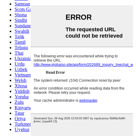
Samoan
Scots Gaelic
Shona
Sindhi
Sundanese
Swahili
Tajik
Tamil
Telugu
Thai
Ukrainian
Urdu
Uzbek
Vietnamese
Welsh
Xhosa
Yiddish
Yoruba
Zulu
Kinyarwanda
Tatar
Oriya
Turkmen
Uyghur