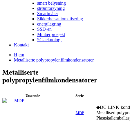
smart belysning
strømforsyning
Smartmåler
Sikkerhetsautomatisering
energilagring
SSD-en
Militærprosjekt
5G-teknologi
Kontakt
Hjem
Metalliserte polypropylenfilmkondensatorer
Metalliserte
polypropylenfilmkondensatorer
Utseende
Serie
◆DC-LINK-konde
Metallisert polypr
MDP
Plastskallemballa