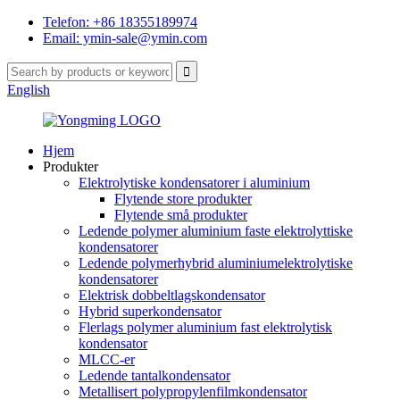
Telefon: +86 18355189974
Email: ymin-sale@ymin.com
English
Hjem
Produkter
Elektrolytiske kondensatorer i aluminium
Flytende store produkter
Flytende små produkter
Ledende polymer aluminium faste elektrolyttiske
kondensatorer
Ledende polymerhybrid aluminiumelektrolytiske
kondensatorer
Elektrisk dobbeltlagskondensator
Hybrid superkondensator
Flerlags polymer aluminium fast elektrolytisk
kondensator
MLCC-er
Ledende tantalkondensator
Metallisert polypropylenfilmkondensator