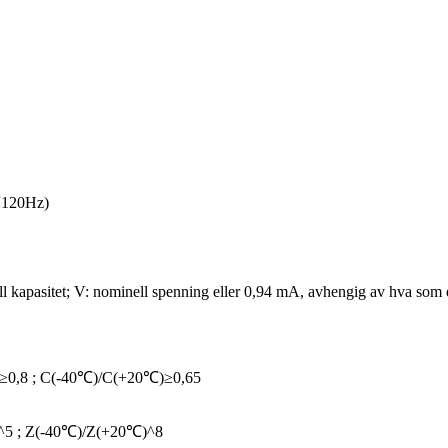
℃
120Hz)
kapasitet; V: nominell spenning eller 0,94 mA, avhengig av hva som er 
≥
0,8 ; C(-40
℃
)/C(+20
℃
)
≥
0,65
^5 ; Z(-40
℃
)/Z(+20
℃
)^8