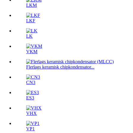
LKM
LKF
LK
VKM
Flerlags keramisk chipkondensator...
CN3
ES3
VHX
VP1