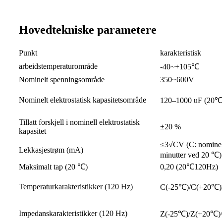
Hovedtekniske parametere
Punkt
karakteristisk
arbeidstemperaturområde
-40~+105
℃
Nominelt spenningsområde
350~600V
Nominelt elektrostatisk kapasitetsområde
120–1000 uF (20
Tillatt forskjell i nominell elektrostatisk
±20 %
kapasitet
≤3√CV (C: nominell 
Lekkasjestrøm (mA)
minutter ved 20 ℃)
Maksimalt tap (20 ℃)
0,20 (20
℃
120Hz)
Temperaturkarakteristikker (120 Hz)
C(-25
℃
)/C(+20
℃
)
Impedanskarakteristikker (120 Hz)
Z(-25
℃
)/Z(+20
℃
)