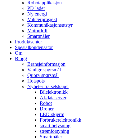
Robotapplikasjon
PD-lader
Ny energi
Militærprosjekt
Kommunikasjonsutstyr
Motordrift
Smartmåler
Produktsenter
Spesialkondensator
Om
Blogg
Bransjeinformasjon
Vanlige spørsmål
Quora-spørsmål
Hotspots
Nyheter fra selskapet
Bilelektronikk
AI-dataserver
Robot
Droner
LED-skjerm
Forbrukerelektronikk
smart belysning
strømforsyning
Smartmåler