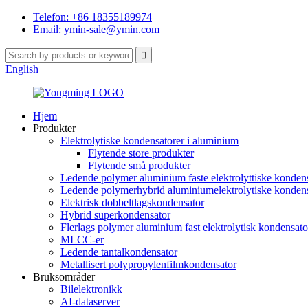
Telefon: +86 18355189974
Email: ymin-sale@ymin.com
English
Hjem
Produkter
Elektrolytiske kondensatorer i aluminium
Flytende store produkter
Flytende små produkter
Ledende polymer aluminium faste elektrolyttiske konden
Ledende polymerhybrid aluminiumelektrolytiske kondens
Elektrisk dobbeltlagskondensator
Hybrid superkondensator
Flerlags polymer aluminium fast elektrolytisk kondensato
MLCC-er
Ledende tantalkondensator
Metallisert polypropylenfilmkondensator
Bruksområder
Bilelektronikk
AI-dataserver