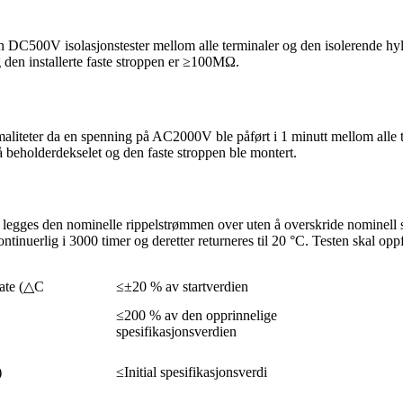
 DC500V isolasjonstester mellom alle terminaler og den isolerende hy
 den installerte faste stroppen er ≥100MΩ.
aliteter da en spenning på AC2000V ble påført i 1 minutt mellom alle 
å beholderdekselet og den faste stroppen ble montert.
C legges den nominelle rippelstrømmen over uten å overskride nominell
ntinuerlig i 3000 timer og deretter returneres til 20 °C. Testen skal opp
rate (△C
≤
±20 % av startverdien
≤200 % av den opprinnelige
spesifikasjonsverdien
)
≤Initial spesifikasjonsverdi