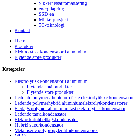
Sikkerhetsautomatisering
energilagring
SSD-en
Militærprosjekt
5G-teknologi
Kontakt
Hjem
Produkter
Elektrolytisk kondensator i aluminium
Flytende store produkter
Kategorier
Elektrolytisk kondensator i aluminium
Flytende små produkter
Flytende store produkter
Ledende polymer aluminium faste elektrolyttiske kondensatorer
Ledende polymerhybrid aluminiumelektrolytkondensatorer
Flerlags polymer aluminium fast elektrolytisk kondensator
Ledende tantalkondensator
Elektrisk dobbeltlagskondensator
Hybrid superkondensator
Metalliserte polypropylenfilmkondensatorer
MLCC