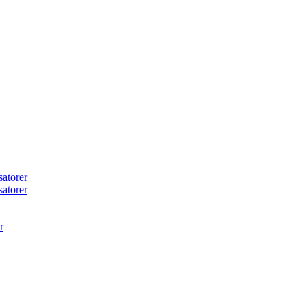
satorer
atorer
r