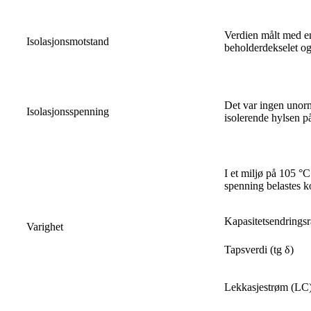
Verdien målt med en
Isolasjonsmotstand
beholderdekselet og
Det var ingen unorm
Isolasjonsspenning
isolerende hylsen p
I et miljø på 105 °
spenning belastes ko
Kapasitetsendrings
Varighet
Tapsverdi (tg δ)
Lekkasjestrøm (LC