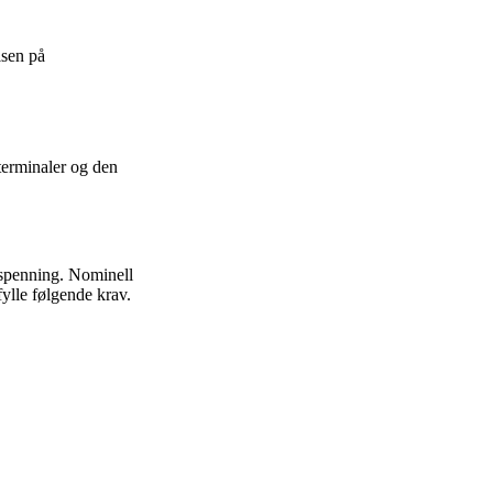
lsen på
terminaler og den
 spenning. Nominell
fylle følgende krav.