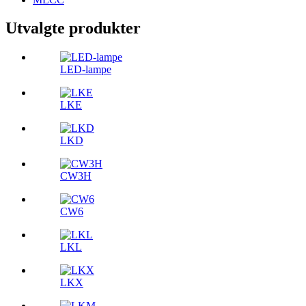
Utvalgte produkter
LED-lampe
LKE
LKD
CW3H
CW6
LKL
LKX