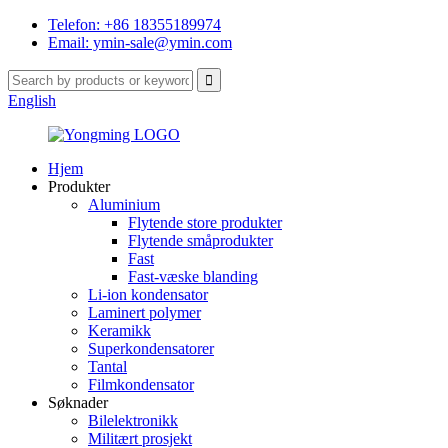
Telefon: +86 18355189974
Email: ymin-sale@ymin.com
English
Hjem
Produkter
Aluminium
Flytende store produkter
Flytende småprodukter
Fast
Fast-væske blanding
Li-ion kondensator
Laminert polymer
Keramikk
Superkondensatorer
Tantal
Filmkondensator
Søknader
Bilelektronikk
Militært prosjekt