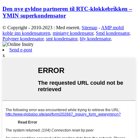
Den nye gyldne partneren til RTC-klokkebrikken –
YMIN superkondensator
© Copyright - 2010-2023 : Med enerett.
Sitemap
-
AMP mobil
koble inn kondensatoren
,
miniatyr kondensator
,
Smd kondensator
,
Polymer kondensator
,
smt kondensator
,
bly kondensator
,
Send e-post
x