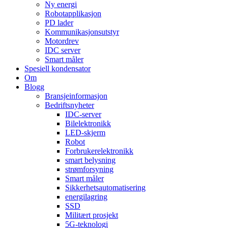
Ny energi
Robotapplikasjon
PD lader
Kommunikasjonsutstyr
Motordrev
IDC server
Smart måler
Spesiell kondensator
Om
Blogg
Bransjeinformasjon
Bedriftsnyheter
IDC-server
Bilelektronikk
LED-skjerm
Robot
Forbrukerelektronikk
smart belysning
strømforsyning
Smart måler
Sikkerhetsautomatisering
energilagring
SSD
Militært prosjekt
5G-teknologi