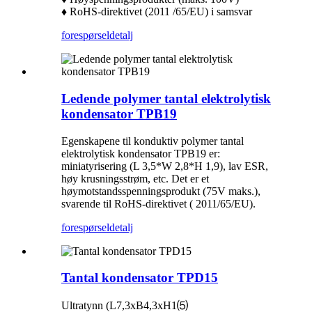
♦ RoHS-direktivet (2011 /65/EU) i samsvar
forespørsel
detalj
Ledende polymer tantal elektrolytisk
kondensator TPB19
Egenskapene til konduktiv polymer tantal
elektrolytisk kondensator TPB19 er:
miniatyrisering (L 3,5*W 2,8*H 1,9), lav ESR,
høy krusningsstrøm, etc. Det er et
høymotstandsspenningsprodukt (75V maks.),
svarende til RoHS-direktivet ( 2011/65/EU).
forespørsel
detalj
Tantal kondensator TPD15
Ultratynn (L7,3xB4,3xH1⑸