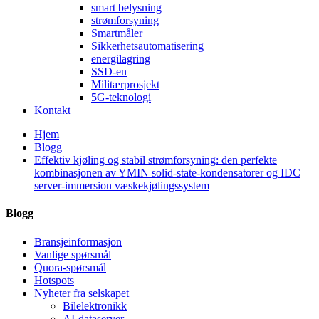
smart belysning
strømforsyning
Smartmåler
Sikkerhetsautomatisering
energilagring
SSD-en
Militærprosjekt
5G-teknologi
Kontakt
Hjem
Blogg
Effektiv kjøling og stabil strømforsyning: den perfekte
kombinasjonen av YMIN solid-state-kondensatorer og IDC
server-immersion væskekjølingssystem
Blogg
Bransjeinformasjon
Vanlige spørsmål
Quora-spørsmål
Hotspots
Nyheter fra selskapet
Bilelektronikk
AI-dataserver