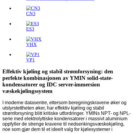
CN3
ES3
VHX
VP1
Effektiv kjøling og stabil strømforsyning: den
perfekte kombinasjonen av YMIN solid-state-
kondensatorer og IDC server-immersion
væskekjølingssystem
I moderne datasentre, ettersom beregningskravene øker og
utstyrstettheten øker, har effektiv kjøling og stabil
strømforsyning blitt kritiske utfordringer. YMINs NPT- og NPL-
serie med elektrolyttiske kondensatorer i massivt aluminium
oppfyller de strenge kravene til nedsenkingsvæskekjøling,
noe som gjør dem til et ideelt valg for kjølesystemer i