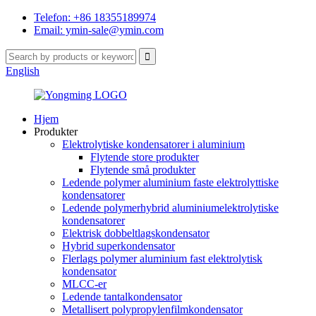
Telefon: +86 18355189974
Email: ymin-sale@ymin.com
English
Hjem
Produkter
Elektrolytiske kondensatorer i aluminium
Flytende store produkter
Flytende små produkter
Ledende polymer aluminium faste elektrolyttiske
kondensatorer
Ledende polymerhybrid aluminiumelektrolytiske
kondensatorer
Elektrisk dobbeltlagskondensator
Hybrid superkondensator
Flerlags polymer aluminium fast elektrolytisk
kondensator
MLCC-er
Ledende tantalkondensator
Metallisert polypropylenfilmkondensator