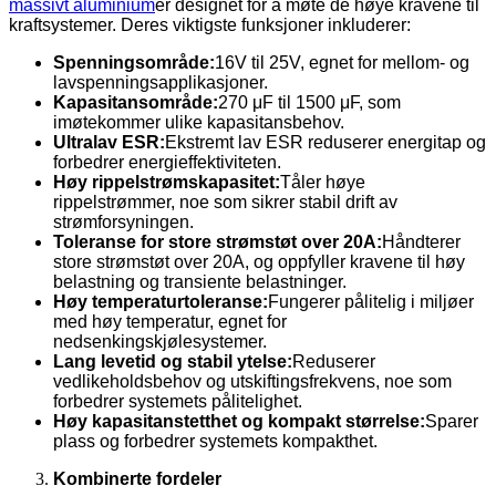
massivt aluminium
er designet for å møte de høye kravene til
kraftsystemer. Deres viktigste funksjoner inkluderer:
Spenningsområde:
16V til 25V, egnet for mellom- og
lavspenningsapplikasjoner.
Kapasitansområde:
270 μF til 1500 μF, som
imøtekommer ulike kapasitansbehov.
Ultralav ESR:
Ekstremt lav ESR reduserer energitap og
forbedrer energieffektiviteten.
Høy rippelstrømskapasitet:
Tåler høye
rippelstrømmer, noe som sikrer stabil drift av
strømforsyningen.
Toleranse for store strømstøt over 20A:
Håndterer
store strømstøt over 20A, og oppfyller kravene til høy
belastning og transiente belastninger.
Høy temperaturtoleranse:
Fungerer pålitelig i miljøer
med høy temperatur, egnet for
nedsenkingskjølesystemer.
Lang levetid og stabil ytelse:
Reduserer
vedlikeholdsbehov og utskiftingsfrekvens, noe som
forbedrer systemets pålitelighet.
Høy kapasitanstetthet og kompakt størrelse:
Sparer
plass og forbedrer systemets kompakthet.
Kombinerte fordeler