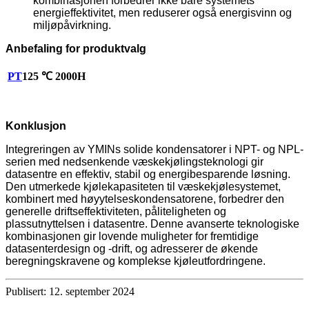
kombinasjonen forbedrer ikke bare systemets
energieffektivitet, men reduserer også energisvinn og
miljøpåvirkning.
Anbefaling for produktvalg
PT
125 ℃ 2000H
Konklusjon
Integreringen av YMINs solide kondensatorer i NPT- og NPL-
serien med nedsenkende væskekjølingsteknologi gir
datasentre en effektiv, stabil og energibesparende løsning.
Den utmerkede kjølekapasiteten til væskekjølesystemet,
kombinert med høyytelseskondensatorene, forbedrer den
generelle driftseffektiviteten, påliteligheten og
plassutnyttelsen i datasentre. Denne avanserte teknologiske
kombinasjonen gir lovende muligheter for fremtidige
datasenterdesign og -drift, og adresserer de økende
beregningskravene og komplekse kjøleutfordringene.
Publisert: 12. september 2024