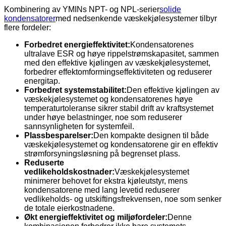
Kombinering av YMINs NPT- og NPL-serier
solide
kondensatorer
med nedsenkende væskekjølesystemer tilbyr
flere fordeler:
Forbedret energieffektivitet:
Kondensatorenes
ultralave ESR og høye rippelstrømskapasitet, sammen
med den effektive kjølingen av væskekjølesystemet,
forbedrer effektomformingseffektiviteten og reduserer
energitap.
Forbedret systemstabilitet:
Den effektive kjølingen av
væskekjølesystemet og kondensatorenes høye
temperaturtoleranse sikrer stabil drift av kraftsystemet
under høye belastninger, noe som reduserer
sannsynligheten for systemfeil.
Plassbesparelser:
Den kompakte designen til både
væskekjølesystemet og kondensatorene gir en effektiv
strømforsyningsløsning på begrenset plass.
Reduserte
vedlikeholdskostnader:
Væskekjølesystemet
minimerer behovet for ekstra kjøleutstyr, mens
kondensatorene med lang levetid reduserer
vedlikeholds- og utskiftingsfrekvensen, noe som senker
de totale eierkostnadene.
Økt energieffektivitet og miljøfordeler:
Denne