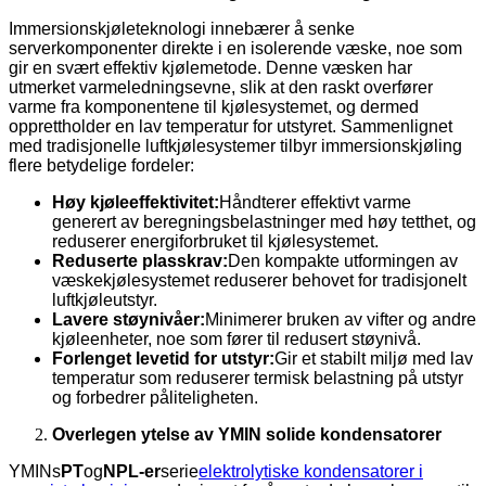
Immersionskjøleteknologi innebærer å senke
serverkomponenter direkte i en isolerende væske, noe som
gir en svært effektiv kjølemetode. Denne væsken har
utmerket varmeledningsevne, slik at den raskt overfører
varme fra komponentene til kjølesystemet, og dermed
opprettholder en lav temperatur for utstyret. Sammenlignet
med tradisjonelle luftkjølesystemer tilbyr immersionskjøling
flere betydelige fordeler:
Høy kjøleeffektivitet:
Håndterer effektivt varme
generert av beregningsbelastninger med høy tetthet, og
reduserer energiforbruket til kjølesystemet.
Reduserte plasskrav:
Den kompakte utformingen av
væskekjølesystemet reduserer behovet for tradisjonelt
luftkjøleutstyr.
Lavere støynivåer:
Minimerer bruken av vifter og andre
kjøleenheter, noe som fører til redusert støynivå.
Forlenget levetid for utstyr:
Gir et stabilt miljø med lav
temperatur som reduserer termisk belastning på utstyr
og forbedrer påliteligheten.
Overlegen ytelse av YMIN solide kondensatorer
YMINs
PT
og
NPL-er
serie
elektrolytiske kondensatorer i