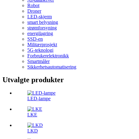
Robot
Droner
LED-skjerm
smart belysning
strømforsyning
energilagring
SSD-en
Militærprosjekt
5G-teknologi
Forbrukerelektronikk
Smartmåler
Sikkerhetsautomatisering
Utvalgte produkter
LED-lampe
LKE
LKD