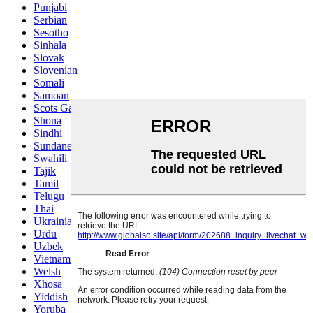
Punjabi
Serbian
Sesotho
Sinhala
Slovak
Slovenian
Somali
Samoan
Scots Gaelic
Shona
Sindhi
Sundanese
Swahili
Tajik
Tamil
Telugu
Thai
Ukrainian
Urdu
Uzbek
Vietnamese
Welsh
Xhosa
Yiddish
Yoruba