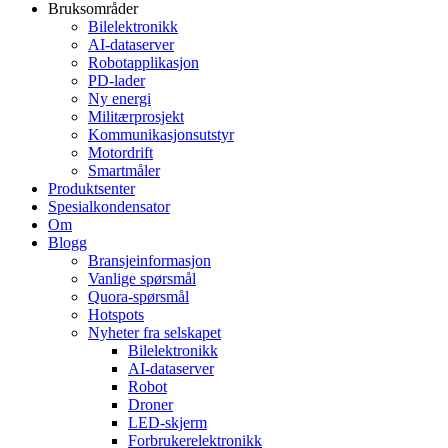
Bruksområder
Bilelektronikk
AI-dataserver
Robotapplikasjon
PD-lader
Ny energi
Militærprosjekt
Kommunikasjonsutstyr
Motordrift
Smartmåler
Produktsenter
Spesialkondensator
Om
Blogg
Bransjeinformasjon
Vanlige spørsmål
Quora-spørsmål
Hotspots
Nyheter fra selskapet
Bilelektronikk
AI-dataserver
Robot
Droner
LED-skjerm
Forbrukerelektronikk