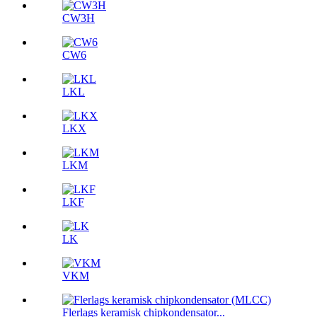
CW3H
CW6
LKL
LKX
LKM
LKF
LK
VKM
Flerlags keramisk chipkondensator...